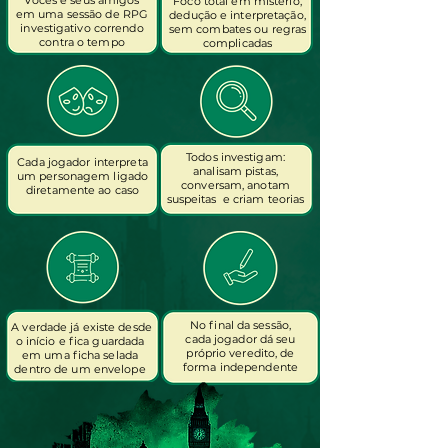
Vocês e seus amigos
Foco total em mistério,
em uma sessão de RPG
dedução e interpretação,
investigativo correndo
sem combates ou regras
contra o tempo
complicadas
Todos investigam:
Cada jogador interpreta
analisam pistas,
um personagem ligado
conversam, anotam
diretamente ao caso
suspeitas e criam teorias
No final da sessão,
A verdade já existe desde
cada jogador dá seu
o início e fica guardada
próprio veredito, de
em uma ficha selada
forma independente
dentro de um envelope