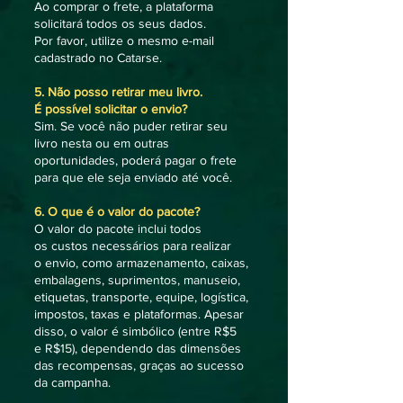
Ao comprar o frete, a plataforma
solicitará todos os seus dados.
Por favor, utilize o mesmo e-mail
cadastrado no Catarse.
5. Não posso retirar meu livro.
É possível solicitar o envio?
Sim. Se você não puder retirar seu
livro nesta ou em outras
oportunidades, poderá pagar o frete
para que ele seja enviado até você.
6. O que é o valor do pacote?
O valor do pacote inclui todos
os custos necessários para realizar
o envio, como armazenamento, caixas,
embalagens, suprimentos, manuseio,
etiquetas, transporte, equipe, logística,
impostos, taxas e plataformas. Apesar
disso, o valor é simbólico (entre R$5
e R$15), dependendo das dimensões
das recompensas, graças ao sucesso
da campanha.