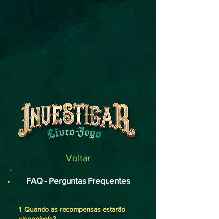
Voltar
FAQ - Perguntas Frequentes
1. Quando as recompensas estarão
disponíveis?