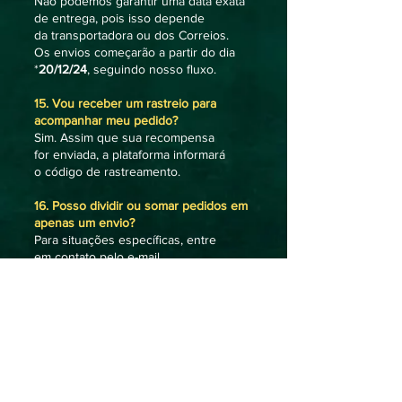
Não podemos garantir uma data exata
de entrega, pois isso depende
da transportadora ou dos Correios.
Os envios começarão a partir do dia
*
20/12/24
, seguindo nosso fluxo.
15. Vou receber um rastreio para
acompanhar meu pedido?
Sim. Assim que sua recompensa
for enviada, a plataforma informará
o código de rastreamento.
16. Posso dividir ou somar pedidos em
apenas um envio?
Para situações específicas, entre
em contato pelo e-mail
ggac.envios@gmail.com
para
verificarmos a possibilidade.
17. Não posso retirar e não quero
pagar o frete. E agora?
Não tem problema. Sua recompensa
ficará disponível para retirada
em novas oportunidades futuras.