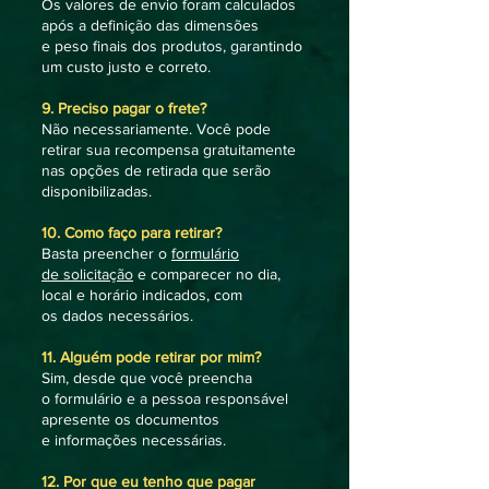
Os valores de envio foram calculados
após a definição das dimensões
e peso finais dos produtos, garantindo
um custo justo e correto.
9. Preciso pagar o frete?
Não necessariamente. Você pode
retirar sua recompensa gratuitamente
nas opções de retirada que serão
disponibilizadas.
10. Como faço para retirar?
Basta preencher o
formulário
de solicitação
e comparecer no dia,
local e horário indicados, com
os dados necessários.
11. Alguém pode retirar por mim?
Sim, desde que você preencha
o formulário e a pessoa responsável
apresente os documentos
e informações necessárias.
12. Por que eu tenho que pagar