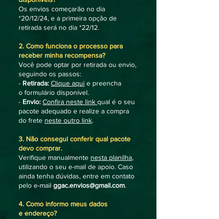
Os envios começarão no dia
*20/12/24, e a primeira opção de
retirada será no dia *22/12.
2. Como funciona o processo para
receber minha recompensa?
Você pode optar por retirada ou envio,
seguindo os passos:
-
Retirada:
Clique aqui
e preencha
o formulário disponível.
-
Envio:
Confira neste link
qual é o seu
pacote adequado e realize a compra
do frete
neste outro link
.
3. Não consegui conferir qual pacote
devo comprar.
Verifique manualmente
nesta planilha
,
utilizando o seu e-mail de apoio. Caso
ainda tenha dúvidas, entre em contato
pelo e-mail
ggac.envios@gmail.com
.
4. Como informo meus dados
e endereço?