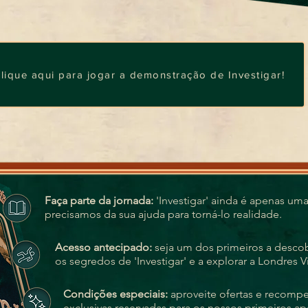
lique aqui para jogar a demonstração de Investigar!
Faça parte da jornada:
'Investigar' ainda é apenas um
precisamos da sua ajuda para torná-lo realidade.
Acesso antecipado:
seja um dos primeiros a descob
os segredos de 'Investigar' e a explorar a Londres Vi
Condições especiais:
aproveite ofertas e recomp
exclusivas reservadas para os nossos primeiros ap