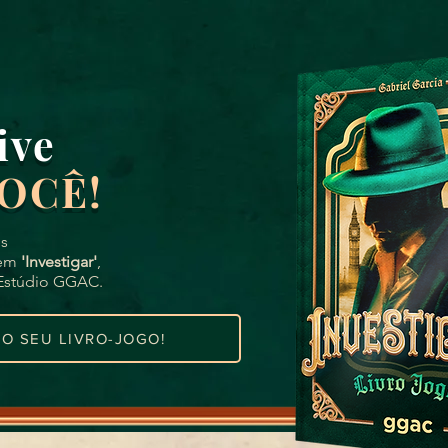
ive
VOCÊ!
s
 em
'Investigar'
,
 Estúdio GGAC.
O SEU LIVRO-JOGO!