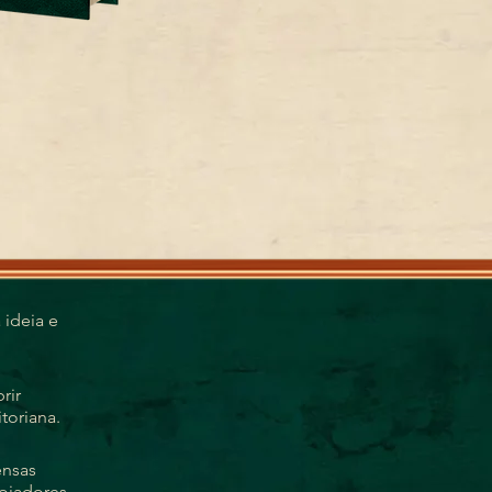
a ideia
e
rir
toriana.
ensas
oiadores.