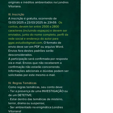
originais e inéditos ambientados na Londres
Vitoriana.
III. Inscrição
A inscrição é gratuita, ocorrendo de
13/03/2025 a 23/03/2025 às 23h59.
Os
contos, devem ter entre 2500 a 2800
caracteres (incluindo espaços) e devem ser
enviados, junto do nome completo, perfil da
rede social e endereço do autor para
ggac.estudio@gmail.com
.
O formato de
envio deve ser em PDF ou arquivo Word.
Envios fora destes padrões serão
desconsiderados.
A participação será confirmada por resposta
via e-mail. Envios que não receberem a
confirmação não estarão concorrendo.
Informações adicionais e dúvidas podem ser
solicitadas por este mesmo e-mail.
IV. Regras Temáticas
Como regras temáticas, seu conto deve:
- Ter a presença de uma INVESTIGAÇÃO ou
de um DETETIVE;
- Estar dentro das temáticas de mistério,
terror, drama ou suspense;
- Ser ambientado na enigmática Londres
Vitoriana!