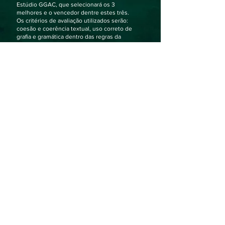
Estúdio GGAC, que selecionará os 3
melhores e o vencedor dentre estes três.
Os critérios de avaliação utilizados serão:
coesão e coerência textual, uso correto de
grafia e gramática dentro das regras da
Língua Portuguesa, criatividade, capacidade
de criar envolvimento com a narrativa,
originalidade, construção de personagens,
desenvolvimento do enredo, ambientação e
descrição, ritmo e fluidez, capacidade de
impacto, presença de desfecho, estrutura e
organização, adequação aos temas
propostos e cumprimento de todas as
demais regras citadas neste edital.
Os três melhores contos levarão para casa
um exemplar de Investigar livro-jogo.
O melhor conto levará além do livro-jogo um
Kit de Brindes de Investigar,
contendo:
Escultura Miniatura
Pin Scotland Yard
Chaveiro Moeda Rainha Vitória
Par de Dados
Mapa de Londres
O vencedor ainda poderá ter seu conto
publicado pelo Estúdio, de forma digital e
enviado para a comunidade de Investigar
livro-jogo.